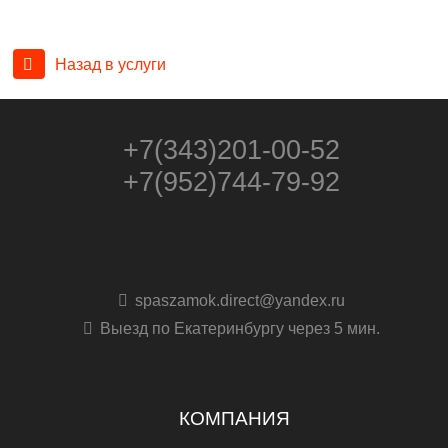
Назад в услуги
+7(343)201-00-52
+7(952)744-79-92
spaszamok.direct@yandex.ru
Выезд по Екатеринбургу через 5 мин.
КОМПАНИЯ